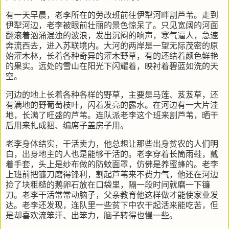
有一天早晨，老李所在的劳改班前往伊犁河畔割芦苇。走到
伊犁河边，老李被眼前壮丽的景色惊呆了。只见宽阔的河面
翻滚着汹涌混浊的波浪，发出沉闷的响声，寒气逼人，急速
奔流西去，进入苏联境内。大河的两岸是一望无际茂密的原
始灌木林，长着各种奇异的灌木野草，有的还结着颜色鲜艳
的果实。远处的雪山在阳光下闪耀着，映衬着碧蓝如洗的天
空。
河边的地上长着各种各样的野草，主要是马莲、芨芨草，还
有满地的野葡萄枝叶，闪着发亮的露水。在河边有一大片洼
地，长满了旺盛的芦苇。连队派老李这个班来割芦苇，晒干
后用来扎成捆、编席子盖房子用。
老李身体结实，干活卖力，他总想让那些出身贫农的人们明
白，出身地主的人也是能够干活的。老李穿着长筒雨鞋，戴
着手套，头上是纱布做的防蚊面罩，仿佛是养蜜蜂的。老李
上班前把镰刀磨得锋利，割起芦苇来不费力气，他还在河边
捡了块粗糙的鹅卵石放在口袋里，隔一段时间就磨一下镰
刀。老李干活常常动脑子，父亲教育他这样做才能使家业发
达。老李还发现，连队里一些贫下中农干起活来能吃苦，但
是却喜欢流笨汗、出笨力，脑子转得也慢一些。