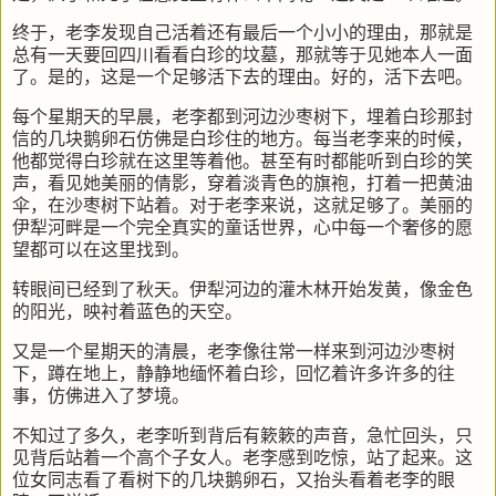
终于，老李发现自己活着还有最后一个小小的理由，那就是
总有一天要回四川看看白珍的坟墓，那就等于见她本人一面
了。是的，这是一个足够活下去的理由。好的，活下去吧。
每个星期天的早晨，老李都到河边沙枣树下，埋着白珍那封
信的几块鹅卵石仿佛是白珍住的地方。每当老李来的时候，
他都觉得白珍就在这里等着他。甚至有时都能听到白珍的笑
声，看见她美丽的倩影，穿着淡青色的旗袍，打着一把黄油
伞，在沙枣树下站着。对于老李来说，这就足够了。美丽的
伊犁河畔是一个完全真实的童话世界，心中每一个奢侈的愿
望都可以在这里找到。
转眼间已经到了秋天。伊犁河边的灌木林开始发黄，像金色
的阳光，映衬着蓝色的天空。
又是一个星期天的清晨，老李像往常一样来到河边沙枣树
下，蹲在地上，静静地缅怀着白珍，回忆着许多许多的往
事，仿佛进入了梦境。
不知过了多久，老李听到背后有簌簌的声音，急忙回头，只
见背后站着一个高个子女人。老李感到吃惊，站了起来。这
位女同志看了看树下的几块鹅卵石，又抬头看着老李的眼