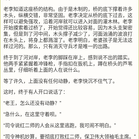
老李知道这座桥的结构。由于是木制的，桥的底下撑着许多
木头，纵横交错，非常坚固。老李决定从桥的底下过去，这
样可以避免强攻，沿着河岸就可以进入对面的灌木林。老李
开始摸索着过桥了，开始觉得还比较容易，因为木头支架密
集，但是到了河中间，木头撑子减少了，河面汹涌的波浪打
在木头上，将身上都溅湿了。老李明白，老婆孩子是无法这
样过河的。那么，只有消灭守兵才是唯一的出路。
终于到了河对岸，老李的脚踩在岸上，感到说不出的踏实。
他两手紧紧握着冲锋枪，手指扣在扳机上，蹲在桥头的芦苇
丛里，仔细听着上面的人在说什么。
等了许久，上面没有任何动静，老李快沉不住气了。
这时，终于有人开口说话了：
“老王，怎么还没有动静？”
“急什么，在这里守着呗。”
“司令说红二师的人会从这里逃跑，我可闹不明白。”
“司令神机妙算，要彻底打败红二师，保卫伟大领袖毛主席。”