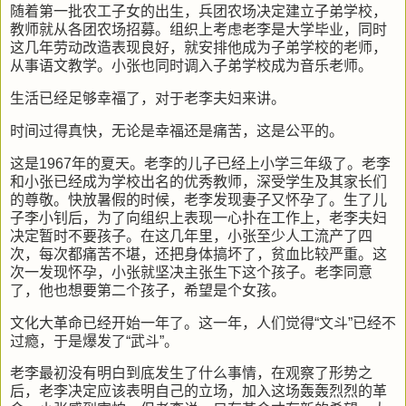
随着第一批农工子女的出生，兵团农场决定建立子弟学校，
教师就从各团农场招募。组织上考虑老李是大学毕业，同时
这几年劳动改造表现良好，就安排他成为子弟学校的老师，
从事语文教学。小张也同时调入子弟学校成为音乐老师。
生活已经足够幸福了，对于老李夫妇来讲。
时间过得真快，无论是幸福还是痛苦，这是公平的。
这是1967年的夏天。老李的儿子已经上小学三年级了。老李
和小张已经成为学校出名的优秀教师，深受学生及其家长们
的尊敬。快放暑假的时候，老李发现妻子又怀孕了。生了儿
子李小钊后，为了向组织上表现一心扑在工作上，老李夫妇
决定暂时不要孩子。在这几年里，小张至少人工流产了四
次，每次都痛苦不堪，还把身体搞坏了，贫血比较严重。这
次一发现怀孕，小张就坚决主张生下这个孩子。老李同意
了，他也想要第二个孩子，希望是个女孩。
文化大革命已经开始一年了。这一年，人们觉得“文斗”已经不
过瘾，于是爆发了“武斗”。
老李最初没有明白到底发生了什么事情，在观察了形势之
后，老李决定应该表明自己的立场，加入这场轰轰烈烈的革