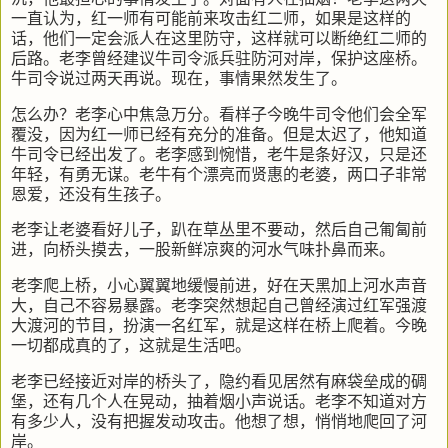
一直认为，红一师有可能前来攻击红二师，如果是这样的
话，他们一定会派人在这里防守，这样就可以断绝红二师的
后路。老李曾经建议牛司令派兵驻防河对岸，保护这座桥。
牛司令说过两天再说。现在，事情果然发生了。
怎么办？老李心中焦急万分。看样子今晚牛司令他们会全军
覆没，因为红一师已经有充分的准备。但是太迟了，他知道
牛司令已经出发了。老李感到惋惜，老牛是条好汉，只是还
年轻，有勇无谋。老牛有个漂亮而贤惠的老婆，两口子非常
恩爱，还没有生孩子。
老李让老婆看好儿子，趴在草丛里不要动，然后自己匍匐前
进，向桥头摸去，一股新鲜凉爽的河水气味扑鼻而来。
老李爬上桥，小心翼翼地缓慢前进，好在天黑加上河水声音
大，自己不容易暴露。老李突然想起自己曾经演过红军强渡
大渡河的节目，扮演一名红军，就是这样在桥上爬着。今晚
一切都成真的了，这就是生活吧。
老李已经接近对岸的桥头了，隐约看见居然有麻袋垒成的碉
堡，还有几个人在晃动，抽着烟小声说话。老李不知道对方
有多少人，没有把握发动攻击。他想了想，悄悄地爬回了河
岸。