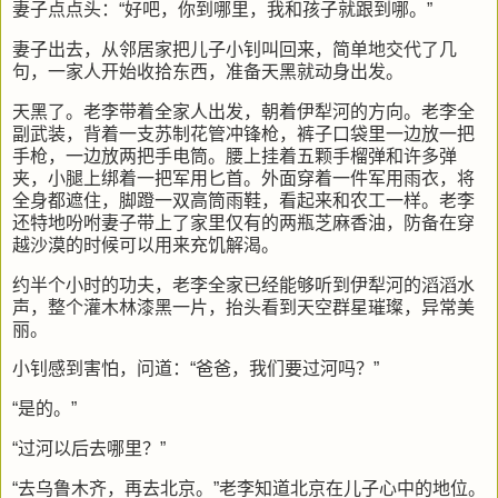
妻子点点头：“好吧，你到哪里，我和孩子就跟到哪。”
妻子出去，从邻居家把儿子小钊叫回来，简单地交代了几
句，一家人开始收拾东西，准备天黑就动身出发。
天黑了。老李带着全家人出发，朝着伊犁河的方向。老李全
副武装，背着一支苏制花管冲锋枪，裤子口袋里一边放一把
手枪，一边放两把手电筒。腰上挂着五颗手榴弹和许多弹
夹，小腿上绑着一把军用匕首。外面穿着一件军用雨衣，将
全身都遮住，脚蹬一双高筒雨鞋，看起来和农工一样。老李
还特地吩咐妻子带上了家里仅有的两瓶芝麻香油，防备在穿
越沙漠的时候可以用来充饥解渴。
约半个小时的功夫，老李全家已经能够听到伊犁河的滔滔水
声，整个灌木林漆黑一片，抬头看到天空群星璀璨，异常美
丽。
小钊感到害怕，问道：“爸爸，我们要过河吗？”
“是的。”
“过河以后去哪里？”
“去乌鲁木齐，再去北京。”老李知道北京在儿子心中的地位。