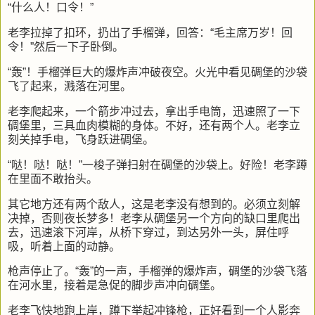
“什么人！口令！”
老李拉掉了扣环，扔出了手榴弹，回答：“毛主席万岁！回
令！”然后一下子卧倒。
“轰”！手榴弹巨大的爆炸声冲破夜空。火光中看见碉堡的沙袋
飞了起来，溅落在河里。
老李爬起来，一个箭步冲过去，拿出手电筒，迅速照了一下
碉堡里，三具血肉模糊的身体。不好，还有两个人。老李立
刻关掉手电，飞身跃进碉堡。
“哒！哒！哒！”一梭子弹扫射在碉堡的沙袋上。好险！老李蹲
在里面不敢抬头。
其它地方还有两个敌人，这是老李没有想到的。必须立刻解
决掉，否则夜长梦多！老李从碉堡另一个方向的缺口里爬出
去，迅速滚下河岸，从桥下穿过，到达另外一头，屏住呼
吸，听着上面的动静。
枪声停止了。“轰”的一声，手榴弹的爆炸声，碉堡的沙袋飞落
在河水里，接着是急促的脚步声冲向碉堡。
老李飞快地跑上岸，蹲下举起冲锋枪，正好看到一个人影奔