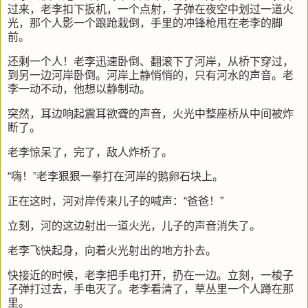
过来，老李扣下扳机，一个点射，子弹在夜空中划过一道火
光，那个人影一个踉跄栽倒，手里的冲锋枪甩在老李的脚
前。
还剩一个人！老李迅速卧倒、翻滚下了河岸，从桥下穿过，
到另一边河岸卧倒。河岸上静悄悄的，只有河水的声音。老
李一动不动，他想以静制动。
突然，耳边响起震耳欲聋的声音，火光中整座桥从中间被炸
断了。
老李惊呆了，完了，敌人炸桥了。
“嗨！”老李狠狠一拳打在河岸的鹅卵石块上。
正在这时，河对岸传来儿子的喊声：“爸爸！”
立刻，河的这边射出一道火光，儿子的声音消失了。
老李飞快起身，向着火光射出的地方扑去。
快接近的时候，老李把手电打开，扔在一边。立刻，一梭子
子弹打过去，手电灭了。老李看清了，草丛里一个人蹲在那
里。