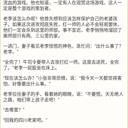
流血的游戏。他也知道，一定有人在观赏这场游戏，这人一
定是整个游戏的策划者。
老李该怎么办呢？他首先想到应该怎样保护自己的老婆孩
子。如果这次进攻彻底失败，红一师的人必不会轻易罢休，
他们一定会杀到这里的师部。事不宜迟，老李悄悄地溜回了
离师部只有两、三公里的家。
一进门，妻子看见老李惊慌的神色，急忙问：“出什么事了？
老李。”
“全完了！牛司令要带人去攻打红一师。这是去送死，全完
了。”老李一屁股坐在床上。
“现在该怎么办？”小张非常恐惧，说：“我今天一天都觉得害
怕，好像要出什么事。”
老李拉住妻子的手，看着她的眼睛，说：“不要慌。天无绝人
之路，咱们带上孩子走吧！”
“去哪里？”
“回我的四川老家吧。”