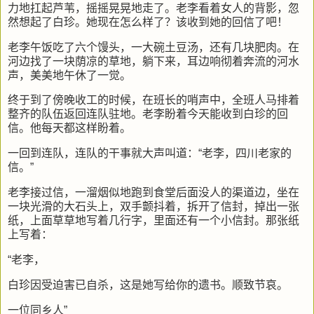
力地扛起芦苇，摇摇晃晃地走了。老李看着女人的背影，忽
然想起了白珍。她现在怎么样了？该收到她的回信了吧！
老李午饭吃了六个馒头，一大碗土豆汤，还有几块肥肉。在
河边找了一块荫凉的草地，躺下来，耳边响彻着奔流的河水
声，美美地午休了一觉。
终于到了傍晚收工的时候，在班长的哨声中，全班人马排着
整齐的队伍返回连队驻地。老李盼着今天能收到白珍的回
信。他每天都这样盼着。
一回到连队，连队的干事就大声叫道：“老李，四川老家的
信。”
老李接过信，一溜烟似地跑到食堂后面没人的渠道边，坐在
一块光滑的大石头上，双手颤抖着，拆开了信封，掉出一张
纸，上面草草地写着几行字，里面还有一个小信封。那张纸
上写着：
“老李，
白珍因受迫害已自杀，这是她写给你的遗书。顺致节哀。
一位同乡人”