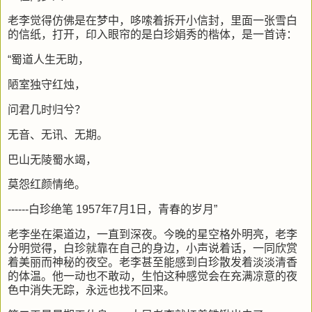
老李觉得仿佛是在梦中，哆嗦着拆开小信封，里面一张雪白
的信纸，打开，印入眼帘的是白珍娟秀的楷体，是一首诗：
“蜀道人生无助，
陋室独守红烛，
问君几时归兮？
无音、无讯、无期。
巴山无陵蜀水竭，
莫怨红颜情绝。
------白珍绝笔 1957年7月1日，青春的岁月”
老李坐在渠道边，一直到深夜。今晚的星空格外明亮，老李
分明觉得，白珍就靠在自己的身边，小声说着话，一同欣赏
着美丽而神秘的夜空。老李甚至能感到白珍散发着淡淡清香
的体温。他一动也不敢动，生怕这种感觉会在充满凉意的夜
色中消失无踪，永远也找不回来。