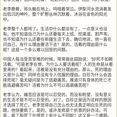
老李跪着，将头触在地上，呜咽着哭泣。伊犁河水流淌着发
出低沉的呻吟，整个旷野丛林沉默着，沐浴在金色的阳光
中。
老李整个人都垮了。生活中什么都没有了，一点意义也没
有。他不知道自己为什么还要每天上班、挖渠道、割芦苇，
也不知道为什么还要在新疆生活下去，确切地说，他一直在
问自己，有什么理由要活下去？是的，活着的理由是什么
呢？这是一个多么难以回答的问题。
中国人每当受苦受难的时候，常常彼此鼓励说：“好死不如赖
活着。”可是老李在想，为什么人要活着呢？人的生命是从哪
里来的？看起来，活着是没有充分理由的。那么，死的理由
又是什么呢？同样也没有令人信服的理由。白珍为什么会选
择死呢？毫无疑问是为了逃避痛苦。难道只有身体的死亡才
能逃避痛苦吗？活着为什么不可以逃避痛苦呢？
老李认为，痛苦应该是可以忍受的，而没有盼望、没有意义
的生活才是不可以忍受的。对了，白珍正是因为这样的原因
才选择了死亡。老李觉得自己怎么也无法真正明白生死的问
题，他快要疯了。是的，或许发疯是个折衷的好办法。可
是，疯了和死了在感觉上有什么不同呢？这又是一个难题。