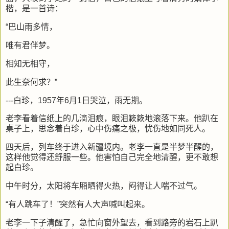
楷，是一首诗：
“巴山雨多情，
唯有君伴梦。
相知无相守，
此生奈何求？”
---白珍，1957年6月1日哭泣，雨无期。
老李看着信纸上的几滴泪痕，眼泪簌簌地滚落下来。他趴在
桌子上，思念着白珍，心中伤痛之极，忧伤地如同死人。
四天后，列车终于进入新疆境内。老李一直是半梦半醒的，
这样他觉得还舒服一些。他害怕自己完全地清醒，更不敢想
起白珍。
中午时分，太阳将车厢晒得火热，闷得让人喘不过气。
“有人跳车了！”突然有人大声喊叫起来。
老李一下子清醒了，急忙向窗外望去，看到路旁的岩石上趴