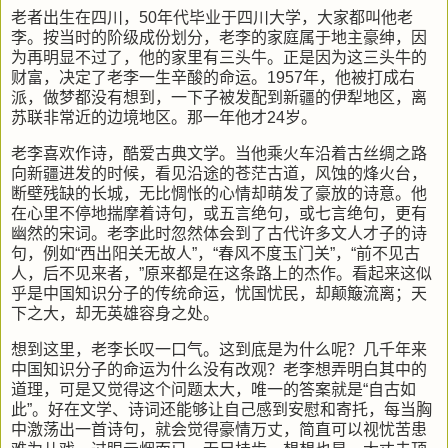
老者出生在四川，50年代毕业于四川大学，大家都叫他老
李。按当时的阶级成份划分，老李的家庭属于地主豪绅，因
为再明显不过了，他的家里有三头牛。正是因为这三头牛的
财富，决定了老李一生辛酸的命运。1957年，他被打成右
派，做梦都没有想到，一下子被发配到新疆的伊犁地区，离
苏联非常近的边境地区。那一年他才24岁。
老李喜欢作诗，酷爱古典文学。当他乘火车沿着古丝绸之路
向新疆进发的时候，看见沿途的苍茫古道，风蚀的烽火台，
断壁残缺的长城，无比惆怅的心情却萌发了豪放的诗意。他
在心里不停地揣摩着诗句，或五言绝句，或七言绝句，更有
幽然的宋词。老李此时忽然体会到了古代许多文人才子的诗
句，例如“西出阳关无故人”，“春风不度玉门关”，“前不见古
人，后不见来者，”原来都是在这条路上的杰作。看起来这似
乎是中国知识分子的传统命运，忧国忧民，却颠簸流离；天
下之大，却无英雄容身之处。
想到这里，老李长叹一口气。这到底是为什么呢？几千年来
中国知识分子的命运为什么没有改观？老李想弄明白其中的
道理，可是又觉得这个问题太大，唯一的答案就是“自古如
此”。好在文学、诗词还能够让自己感到安慰和寄托，每当胸
中激荡出一首诗句，就会觉得豪情万丈，简直可以视忧苦患