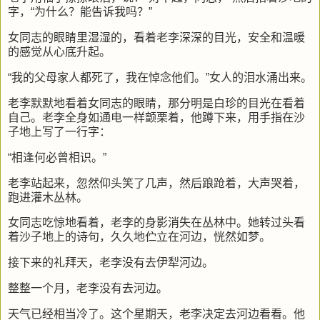
字，“为什么？能告诉我吗？”
女同志的眼睛里湿湿的，看着老李深深的目光，安全和温暖
的感觉从心底升起。
“我的父母家人都死了，我在悼念他们。”女人的泪水涌出来。
老李默默地看着女同志的眼睛，那分明是白珍的目光在看着
自己。老李全身如通电一样颤栗着，他蹲下来，用手指在沙
子地上写了一行字：
“相逢何必曾相识。”
老李站起来，忽然仰头笑了几声，然后踉跄着，大声哭着，
跑进灌木丛林。
女同志吃惊地看着，老李的身影消失在丛林中。她转过头看
着沙子地上的诗句，久久地伫立在河边，恍然如梦。
接下来的礼拜天，老李没有去伊犁河边。
整整一个月，老李没有去河边。
天气已经相当冷了。这个星期天，老李决定去河边看看。他