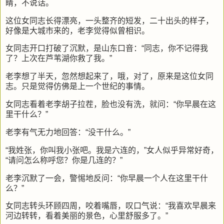
睛，不说话。
这位女同志长得漂亮，一头整齐的短发，二十出头的样子，
好像是大城市来的，老李觉得似曾相识。
女同志开口打破了沉默，是山东口音：“同志，你不记得我
了？上次在芦苇湖你救了我。”
老李想了半天，忽然想起来了，哦，对了，原来是这位女同
志。只是觉得仿佛是上一个世纪的事情。
女同志看着老李胡子拉茬，脸也没有洗，就问：“你早晨在这
里干什么？”
老李有气无力地回答：“没干什么。”
“我姓张，你叫我小张吧。我是六连的，”女人似乎异常好奇，
“请问怎么称呼您？你是几连的？”
老李沉默了一会，警惕地反问：“你早晨一个人在这里干什
么？”
女同志转头环顾四周，咬着嘴唇，叹口气说：“我喜欢早晨来
河边转转，看着美丽的景色，心里舒服多了。”