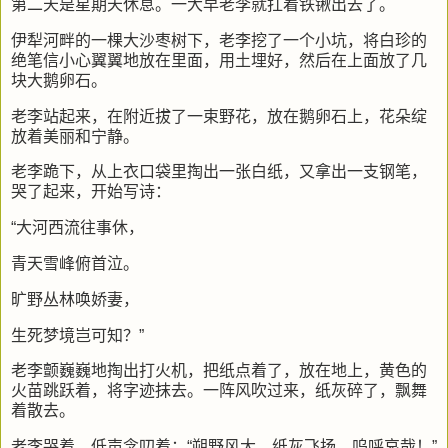
第二天是星期天休息。一大早老李就扛着铁锹出去了。
伊犁河畔的一棵大沙枣树下，老李挖了一个小坑，将白珍的
绝笔信小心翼翼地放在里面，用土埋好，然后在上面放了几
块大鹅卵石。
老李站起来，在附近拔了一束野花，放在鹅卵石上，花朵绽
放着美丽和宁静。
老李跪下，从上衣口袋里掏出一张白纸，又拿出一支钢笔，
哭了起来，开始写诗：
“大河西流往事休，
青天雪峰俯首泣。
旷野丛林唤娇妻，
生死梦境岂可知？”
老李颤巍巍地掏出打火机，把纸点着了，放在地上，黄色的
火苗跳跃着，将字迹抹去。一阵风吹过来，纸灰碎了，飘舞
着散去。
老李哭着，低声念叨着：“朔野风大，纸灰飞扬。呜呼哀哉！”