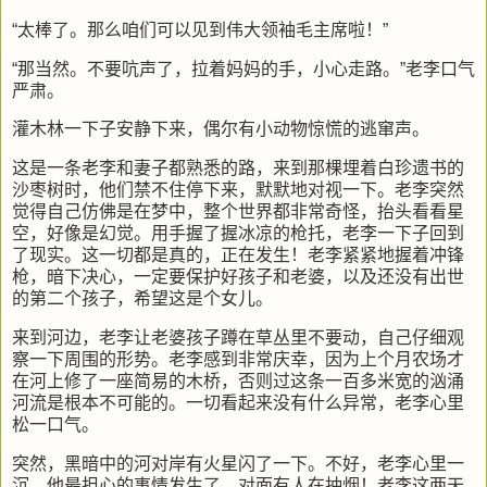
“太棒了。那么咱们可以见到伟大领袖毛主席啦！”
“那当然。不要吭声了，拉着妈妈的手，小心走路。”老李口气
严肃。
灌木林一下子安静下来，偶尔有小动物惊慌的逃窜声。
这是一条老李和妻子都熟悉的路，来到那棵埋着白珍遗书的
沙枣树时，他们禁不住停下来，默默地对视一下。老李突然
觉得自己仿佛是在梦中，整个世界都非常奇怪，抬头看看星
空，好像是幻觉。用手握了握冰凉的枪托，老李一下子回到
了现实。这一切都是真的，正在发生！老李紧紧地握着冲锋
枪，暗下决心，一定要保护好孩子和老婆，以及还没有出世
的第二个孩子，希望这是个女儿。
来到河边，老李让老婆孩子蹲在草丛里不要动，自己仔细观
察一下周围的形势。老李感到非常庆幸，因为上个月农场才
在河上修了一座简易的木桥，否则过这条一百多米宽的汹涌
河流是根本不可能的。一切看起来没有什么异常，老李心里
松一口气。
突然，黑暗中的河对岸有火星闪了一下。不好，老李心里一
沉，他最担心的事情发生了。对面有人在抽烟！老李这两天