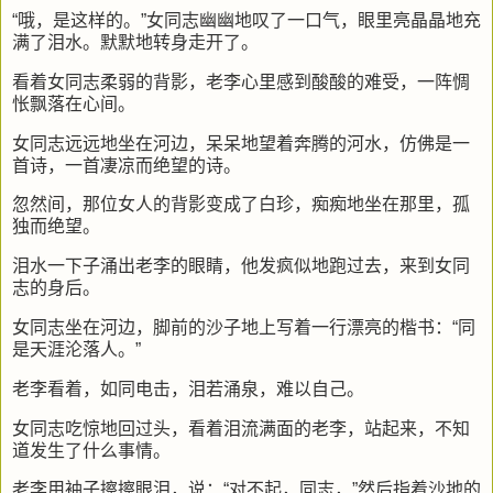
“哦，是这样的。”女同志幽幽地叹了一口气，眼里亮晶晶地充
满了泪水。默默地转身走开了。
看着女同志柔弱的背影，老李心里感到酸酸的难受，一阵惆
怅飘落在心间。
女同志远远地坐在河边，呆呆地望着奔腾的河水，仿佛是一
首诗，一首凄凉而绝望的诗。
忽然间，那位女人的背影变成了白珍，痴痴地坐在那里，孤
独而绝望。
泪水一下子涌出老李的眼睛，他发疯似地跑过去，来到女同
志的身后。
女同志坐在河边，脚前的沙子地上写着一行漂亮的楷书：“同
是天涯沦落人。”
老李看着，如同电击，泪若涌泉，难以自己。
女同志吃惊地回过头，看着泪流满面的老李，站起来，不知
道发生了什么事情。
老李用袖子擦擦眼泪，说：“对不起，同志，”然后指着沙地的