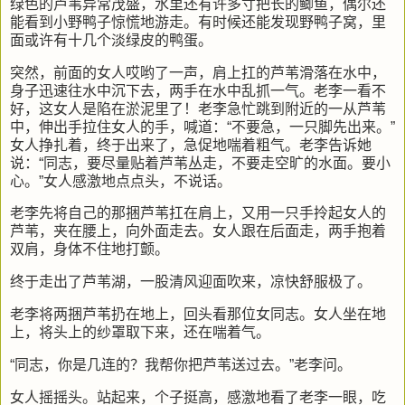
绿色的芦苇异常茂盛，水里还有许多寸把长的鲫鱼，偶尔还
能看到小野鸭子惊慌地游走。有时候还能发现野鸭子窝，里
面或许有十几个淡绿皮的鸭蛋。
突然，前面的女人哎哟了一声，肩上扛的芦苇滑落在水中，
身子迅速往水中沉下去，两手在水中乱抓一气。老李一看不
好，这女人是陷在淤泥里了！老李急忙跳到附近的一从芦苇
中，伸出手拉住女人的手，喊道：“不要急，一只脚先出来。”
女人挣扎着，终于出来了，急促地喘着粗气。老李告诉她
说：“同志，要尽量贴着芦苇丛走，不要走空旷的水面。要小
心。”女人感激地点点头，不说话。
老李先将自己的那捆芦苇扛在肩上，又用一只手拎起女人的
芦苇，夹在腰上，向外面走去。女人跟在后面走，两手抱着
双肩，身体不住地打颤。
终于走出了芦苇湖，一股清风迎面吹来，凉快舒服极了。
老李将两捆芦苇扔在地上，回头看那位女同志。女人坐在地
上，将头上的纱罩取下来，还在喘着气。
“同志，你是几连的？我帮你把芦苇送过去。”老李问。
女人摇摇头。站起来，个子挺高，感激地看了老李一眼，吃