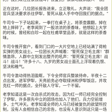
正在这时，几位团长报告进来，立正敬礼，大声说：“我全团
官兵坚决要求杀往伊犁，誓死从敌人手中夺回我们的据点。”
牛司令一下子站起来，一拳打在桌子上，将茶壶震翻，掉在
地上摔碎了。老李闻到了一股浓浓的茶香味，他想起上大学
的时候，曾经和白珍一起在杜甫草堂品茶，就是这样的茶香
味。
牛司令推开窗户，看到门口的一大片空地上已经站满了荷枪
实弹的男女战士。一位团长大声喊着：“誓死保卫毛主席！”群
情激昂，人群中立刻发出整齐的吼声：“誓死保卫毛主席！战
斗！战斗！”许多十八、九岁的男女战士面孔上浮现着仇恨、
坚决和稚气。
牛司令激动得热泪盈眶，下令全师官兵整装待命，半夜十二
点出发，进军伊犁，天亮前务必夺取绿洲和伊犁饭店，并攻
克红一师的据点，全歼敌人守军，一个不留。
老李知道这是一次自杀式的攻击，因为红一师已经完全控制
了伊犁，许多原先中立的团场也加入了他们，兵力空前增
多，士气冲天。老李知道全师的人马已经被复仇的欲望所控
制，没有人会相信自己的忠告，也没有人意识到这只是一场