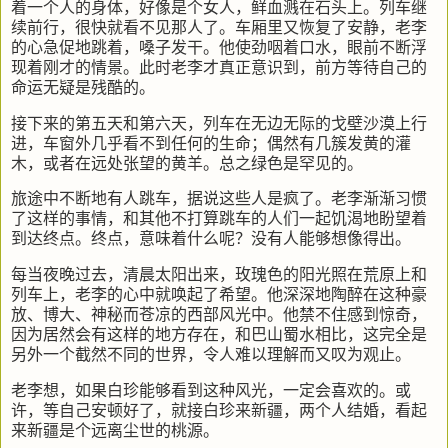
着一个人的身体，好像是个女人，鲜血溅在石头上。列车继
续前行，很快就看不见那人了。车厢里又恢复了安静，老李
的心急促地跳着，嗓子发干。他使劲咽着口水，眼前不断浮
现着刚才的情景。此时老李才真正意识到，前方等待自己的
命运无疑是残酷的。
接下来的第五天和第六天，列车在无边无际的戈壁沙漠上行
进，车窗外几乎看不到任何的生命；偶然有几簇发黄的灌
木，或者在远处张望的黄羊。总之绿色是罕见的。
旅途中不断地有人跳车，据说这些人是疯了。老李渐渐习惯
了这样的事情，和其他不打算跳车的人们一起饥渴地盼望着
到达终点。终点，意味着什么呢？没有人能够想像得出。
每当夜晚过去，清晨太阳出来，玫瑰色的阳光照在荒原上和
列车上，老李的心中就唤起了希望。他深深地陶醉在这种豪
放、博大、神秘而苍凉的西部风光中。他禁不住感到惊奇，
因为居然会有这样的地方存在，和巴山蜀水相比，这完全是
另外一个截然不同的世界，令人难以理解而又叹为观止。
老李想，如果白珍能够看到这种风光，一定会喜欢的。或
许，等自己安顿好了，就接白珍来新疆，两个人结婚，看起
来新疆是个远离尘世的桃源。