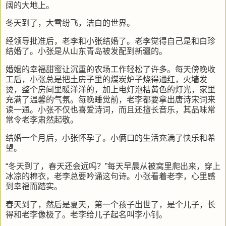
阔的大地上。
冬天到了，大雪纷飞，洁白的世界。
经领导批准后，老李和小张结婚了。老李觉得自己是和白珍
结婚了。小张是从山东青岛被发配到新疆的。
婚姻的幸福甜蜜让沉重的农场工作轻松了许多。每天傍晚收
工后，小张总是把土房子里的煤炭炉子烧得通红，火墙发
烫，整个房间里暖洋洋的，加上电灯泡桔黄色的灯光，家里
充满了温馨的气氛。每晚睡觉前，老李都要拿出唐诗宋词来
读一通。小张不仅也喜爱诗词，而且还擅长音乐，其品味常
常令老李肃然起敬。
结婚一个月后，小张怀孕了。小俩口的生活充满了快乐和希
望。
“冬天到了，春天还会远吗？”每天早晨从被窝里爬出来，穿上
冰凉的棉衣，老李总要吟诵这句诗。小张看着老李，心里感
到幸福而踏实。
春天到了，然后是夏天，第一个孩子出世了，是个儿子，长
得和老李像极了。老李给儿子起名叫李小钊。