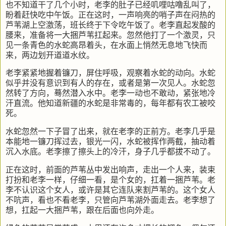
也不知道干了几个小时，老李的肚子已经叽哩咕噜乱叫了，
盼着赶快吃中午饭。正在这时，一声响亮的哨子声在闷热的
芦苇湖上空激荡，班长终于下令吃午饭了。老李直起发酸的
腰来，准备将一大捆芦苇扛起来。忽然他打了一个激灵，只
见一条青色的水蛇高昂着头，在水面上悄然无息地飞快而
来，两边划开道道水纹。
老李紧紧地握着镰刀，屏住呼吸，观察着水蛇的动向。水蛇
似乎并没有意识到有人的存在，或者是第一次见人。水蛇忽
然转了方向，蓦然潜入水中。老李一动也不敢动，紧张地冷
汗直流。他知道新疆的水蛇是非常毒的，每年都有农工被咬
死。
水蛇忽然一下子冒了出来，就在老李的正前方。老李几乎是
本能地一镰刀挥过去，银光一闪，水蛇被挥作两截，抽动着
沉入水底。老李擦了擦头上的冷汗，身子几乎都拔不动了。
正在这时，前面的芦苇丛中发出响声，走出一个人来，装束
打扮和老李一样，仔细一看，是个女的，扛着一捆芦苇。老
李不认识这个女人，或许是其它连队来割芦苇的。这个女人
不吭声，看也不看老李，只管向芦苇湖外面走去。老李想了
想，扛起一大捆芦苇，跟在后面也向外走。