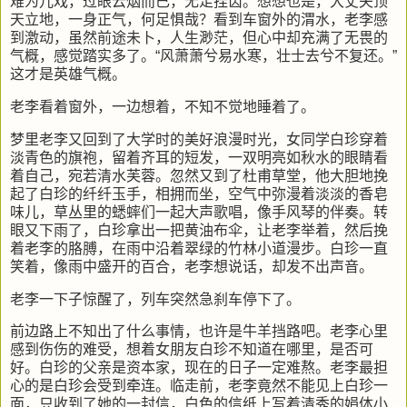
难为儿戏，过眼云烟而已，无足挂齿。想想也是，大丈夫顶
天立地，一身正气，何足惧哉？看到车窗外的渭水，老李感
到激动，虽然前途未卜，人生渺茫，但心中却充满了无畏的
气概，感觉踏实多了。“风萧萧兮易水寒，壮士去兮不复还。”
这才是英雄气概。
老李看着窗外，一边想着，不知不觉地睡着了。
梦里老李又回到了大学时的美好浪漫时光，女同学白珍穿着
淡青色的旗袍，留着齐耳的短发，一双明亮如秋水的眼睛看
着自己，宛若清水芙蓉。忽然又到了杜甫草堂，他大胆地挽
起了白珍的纤纤玉手，相拥而坐，空气中弥漫着淡淡的香皂
味儿，草丛里的蟋蟀们一起大声歌唱，像手风琴的伴奏。转
眼又下雨了，白珍拿出一把黄油布伞，让老李举着，然后挽
着老李的胳膊，在雨中沿着翠绿的竹林小道漫步。白珍一直
笑着，像雨中盛开的百合，老李想说话，却发不出声音。
老李一下子惊醒了，列车突然急刹车停下了。
前边路上不知出了什么事情，也许是牛羊挡路吧。老李心里
感到伤伤的难受，想着女朋友白珍不知道在哪里，是否可
好。白珍的父亲是资本家，现在的日子一定难熬。老李最担
心的是白珍会受到牵连。临走前，老李竟然不能见上白珍一
面，只收到了她的一封信，白色的信纸上写着清秀的娟体小