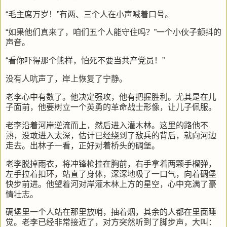
“毛主席万岁！”有两、三个人在小声喊着口号。
“如果他们真来了，咱们五个人能守住吗？”一个小伙子颤抖的
声音。
“看你吓得那个熊样，怕死不要当共产党员！”
没有人吭声了，岸上恢复了宁静。
老李心中有数了。他决定强攻，他有把握胜利。尤其是在儿
子面前，他要树立一个英勇的革命战士形像，让儿子佩服。
老李沿着河岸逆流而上，然后进入灌木林。这里的路他不
熟，没敢进入太深，估计已经绕到了敌兵的背后，就向河边
走去。出林子一看，正好对着桥头的碉堡。
老李脱掉雨衣，将冲锋枪挂在胸前，右手拿着两颗手榴弹，
左手拉着扣环，站直了身体，深深地吸了一口气，向着碉堡
快步前进。他望着河对岸灌木林上方的星空，心中充满了豪
情壮志。
碉堡里一个人站在那里放哨，抽着烟，其余的人都在里面睡
觉。老李已经非常接近了，对方突然听到了脚步声，大叫：