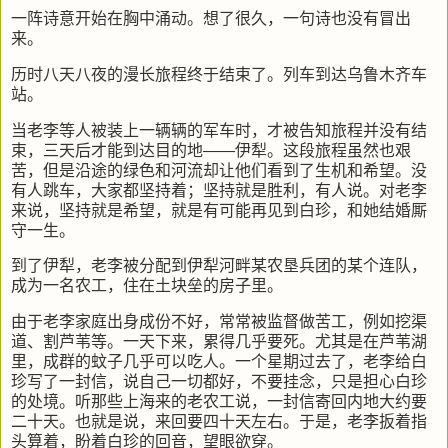
一阵诗意开始在胸中涌动。想了很久，一句诗也没有冒出
来。
历时八天八夜的漫长旅程终于结束了。列车到达乌鲁木齐车
站。
当老李等人被装上一辆辆的军车时，才被告知旅程并没有结
束，三天后才能到达目的地——伊犁。这段旅程虽然也艰
苦，但是沿途的绿色和河流却让他们看到了生机和希望。没
有人跳车，大家都坚持着；坚持就是胜利，有人说。对老李
来说，坚持就是希望，就是有可能再见到白珍，和她结婚厮
守一生。
到了伊犁，老李被分配到伊犁河畔某农垦兵团的某个连队，
成为一名农工，住在土块垒的房子里。
由于老李家庭出身成份不好，常常被监督做苦工，例如挖渠
道、割芦苇等。一天下来，累得几乎要死。尤其是在芦苇湖
里，成群的蚊子几乎可以吃人。一个星期过去了，老李给白
珍写了一封信，说自己一切都好，不要挂念，只是担心白珍
的处境。听那些上海来的老农工说，一封信寄回内地大约要
二十天。也就是说，来回要四十天左右。于是，老李扳着指
头算着，盼着白珍的回音，望眼欲穿。