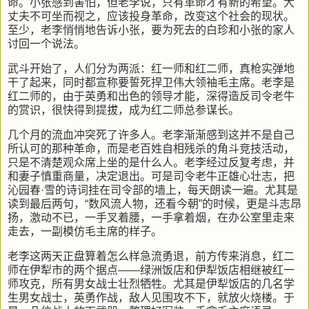
命。小张感到害怕，但老李说，只有革命才有新的希望。大
丈夫不可坐而视之，应该投身革命，改变这个社会的现状。
至少，老李悄悄地告诉小张，要为死去的白珍和小张的家人
讨回一个说法。
武斗开始了，人们分为两派：红一师和红二师，真枪实弹地
干了起来，同时都宣称要誓死捍卫伟大领袖毛主席。老李是
红二师的，由于英勇和出色的领导才能，深得造反司令老牛
的赏识，很快得到提拔，成为红二师总参谋长。
几个月的流血冲突死了许多人。老李渐渐感到这并不是自己
所认可的那种革命，而是老百姓自相残杀的角斗竞技活动，
只是不清楚观众席上坐的是什么人。老李经过反复考虑，并
和妻子慎重商量，决定退出。可是司令老牛正雄心壮志，把
沁园春·雪的诗词挂在司令部的墙上，每天朗读一遍。尤其是
读到最后两句，“数风流人物，还看今朝”的时候，更是斗志昂
扬，激动不已，一手叉着腰，一手拿着烟，在办公室里走来
走去，一副模仿毛主席的样子。
老李这两天正盘算着怎么样急流勇退，前方传来消息，红二
师在伊犁市的两个据点——绿洲饭店和伊犁饭店相继被红一
师攻克，所有男女战士壮烈牺牲。尤其是伊犁饭店的几名学
生男女战士，英勇作战，敌人见围攻不下，就放火烧楼。于