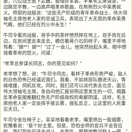
是，几位战士放下武器，整理好军装，手拿毛主席语录，一
边跳忠字舞，一边高声唱革命歌曲，在熊熊烈火中英勇就
义。师部的战报说：“这些无产阶级的青年革命战士、伟大领
袖毛主席他老人家的忠诚卫兵，表现出了大无畏的革命英勇
气概，他们已经在烈火中永生！”
牛司令看完战报，将手中的茶杯愤然摔在地上，双手背在后
边，在房间里走来走去，模仿着蒋介石的样子，嘴里不停地
骂着：“娘**！娘**！”过了一会儿，他突然抬起头来，眼中燃
烧着革命的怒火，问道：
“老李总参谋长同志，你的意见如何？”
老李想了想，说：“牛司令同志，看样子革命形势严峻，敌人
的白色恐怖已经逼近我们。我看，不如将部队撤进天山，等
候增援，伺机反攻。同时，我们还可以派代表去北京，面见
伟大领袖毛主席，亲自向他汇报说明这里发生的一切，揭露
反革命妄图推翻红色无产阶级政权的卑鄙阴谋。这样，毛主
席他老人家一定会挥手拨云雾，拨乱反正，让这里的人民重
见天日。”
牛司令坐在椅子上，呆呆地看着老李，嘴里喷出一股烟雾，
犹豫着说：“是个好主意。但是，恐怕全师的官兵不会答应
的，我们现在应该去战斗，去复仇，狠狠地教训敌人一顿。”