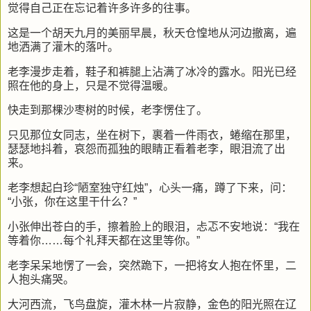
觉得自己正在忘记着许多许多的往事。
这是一个胡天九月的美丽早晨，秋天仓惶地从河边撤离，遍
地洒满了灌木的落叶。
老李漫步走着，鞋子和裤腿上沾满了冰冷的露水。阳光已经
照在他的身上，只是不觉得温暖。
快走到那棵沙枣树的时候，老李愣住了。
只见那位女同志，坐在树下，裹着一件雨衣，蜷缩在那里，
瑟瑟地抖着，哀怨而孤独的眼睛正看着老李，眼泪流了出
来。
老李想起白珍“陋室独守红烛”，心头一痛，蹲了下来，问：
“小张，你在这里干什么？”
小张伸出苍白的手，擦着脸上的眼泪，忐忑不安地说：“我在
等着你……每个礼拜天都在这里等你。”
老李呆呆地愣了一会，突然跪下，一把将女人抱在怀里，二
人抱头痛哭。
大河西流，飞鸟盘旋，灌木林一片寂静，金色的阳光照在辽