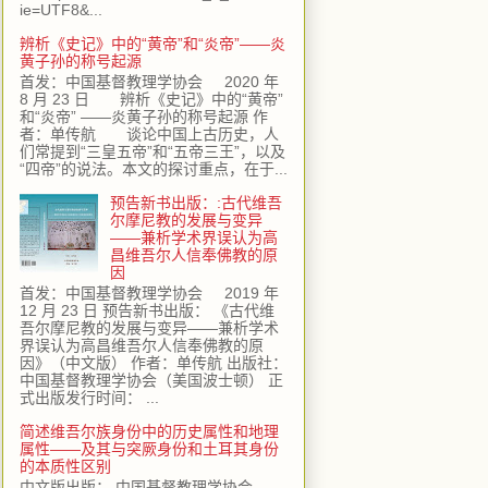
ie=UTF8&...
辨析《史记》中的“黄帝”和“炎帝”——炎
黄子孙的称号起源
首发：中国基督教理学协会 2020 年
8 月 23 日 辨析《史记》中的“黄帝”
和“炎帝” ——炎黄子孙的称号起源 作
者：单传航 谈论中国上古历史，人
们常提到“三皇五帝”和“五帝三王”，以及
“四帝”的说法。本文的探讨重点，在于...
预告新书出版：:古代维吾
尔摩尼教的发展与变异
——兼析学术界误认为高
昌维吾尔人信奉佛教的原
因
首发：中国基督教理学协会 2019 年
12 月 23 日 预告新书出版： 《古代维
吾尔摩尼教的发展与变异——兼析学术
界误认为高昌维吾尔人信奉佛教的原
因》（中文版） 作者：单传航 出版社：
中国基督教理学协会（美国波士顿） 正
式出版发行时间： ...
简述维吾尔族身份中的历史属性和地理
属性——及其与突厥身份和土耳其身份
的本质性区别
中文版出版： 中国基督教理学协会