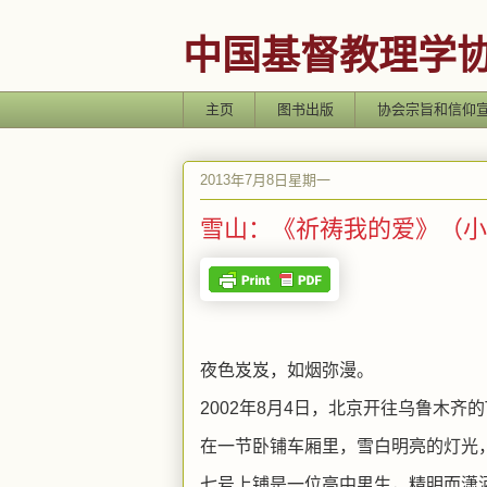
中国基督教理学协会 Chin
主页
图书出版
协会宗旨和信仰
2013年7月8日星期一
雪山：《祈祷我的爱》（小
夜色岌岌，如烟弥漫。
2002年8月4日，北京开往乌鲁木齐
在一节卧铺车厢里，雪白明亮的灯光
七号上铺是一位高中男生，精明而潇