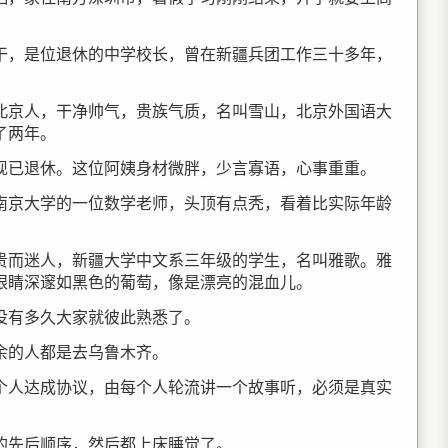
干，是位退休的中学校长，曾在新疆兵团工作三十多年，
北京人，干净帅气，贵族气质，名叫雪山，北京外国语大
了两年。
现已退休。这位阿姨身材微胖，少言寡语，心事重重。
南京大学的一位数学老师，头顶有点秃，看着比实际年龄
贵而迷人，新疆大学中文系三年级的学生，名叫雅歌。雅
眼睛深邃如黑色的葡萄，像是漂亮的混血儿。
没有多久大家就彼此熟悉了。
余的人都是去乌鲁木齐。
个人达成协议，由每个人轮流讲一个故事听，必须是真实
的先后顺序，然后都上床睡觉了。